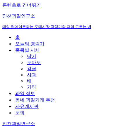
콘텐츠로 건너뛰기
인천과일연구소
매일 업데이트되는 도매시장 경락가와 과일 고르는 법
홈
오늘의 경락가
품목별 시세
딸기
토마토
감귤
사과
배
기타
과일 정보
동네 과일가게 추천
자유게시판
문의
인천과일연구소