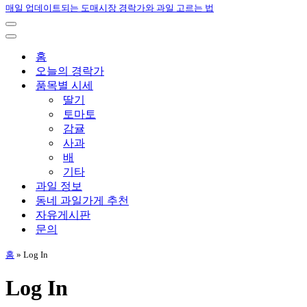
매일 업데이트되는 도매시장 경락가와 과일 고르는 법
내
비
내
게
비
홈
이
게
오늘의 경락가
션
이
품목별 시세
메
션
딸기
뉴
메
토마토
뉴
감귤
사과
배
기타
과일 정보
동네 과일가게 추천
자유게시판
문의
홈
»
Log In
Log In