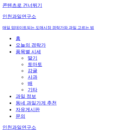
콘텐츠로 건너뛰기
인천과일연구소
매일 업데이트되는 도매시장 경락가와 과일 고르는 법
홈
오늘의 경락가
품목별 시세
딸기
토마토
감귤
사과
배
기타
과일 정보
동네 과일가게 추천
자유게시판
문의
인천과일연구소