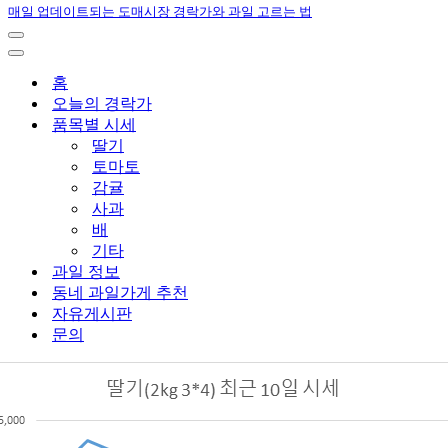
매일 업데이트되는 도매시장 경락가와 과일 고르는 법
내
비
내
게
비
홈
이
게
오늘의 경락가
션
이
품목별 시세
메
션
딸기
뉴
메
토마토
뉴
감귤
사과
배
기타
과일 정보
동네 과일가게 추천
자유게시판
문의