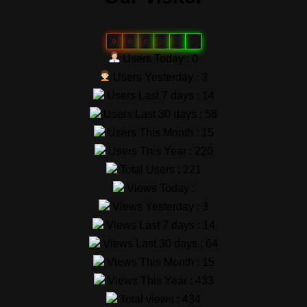
0
0
0
2
2
1
Users Today : 0
Users Yesterday : 3
Users Last 7 days : 14
Users Last 30 days : 58
Users This Month : 15
Users This Year : 220
Total Users : 221
Views Today :
Views Yesterday : 3
Views Last 7 days : 14
Views Last 30 days : 64
Views This Month : 15
Views This Year : 433
Total views : 434