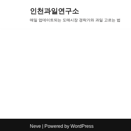
인천과일연구소
콘
매일 업데이트되는 도매시장 경락가와 과일 고르는 법
텐
츠
로
건
너
뛰
기
Neve
| Powered by
WordPress