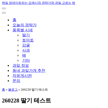
매일 업데이트되는 도매시장 경락가와 과일 고르는 법
내
비
내
게
비
홈
이
게
오늘의 경락가
션
이
품목별 시세
메
션
딸기
뉴
메
토마토
뉴
감귤
사과
배
기타
과일 정보
동네 과일가게 추천
자유게시판
문의
홈
»
블로그
»
260228 딸기 테스트
260228 딸기 테스트