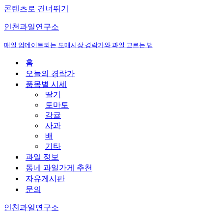
콘텐츠로 건너뛰기
인천과일연구소
매일 업데이트되는 도매시장 경락가와 과일 고르는 법
홈
오늘의 경락가
품목별 시세
딸기
토마토
감귤
사과
배
기타
과일 정보
동네 과일가게 추천
자유게시판
문의
인천과일연구소