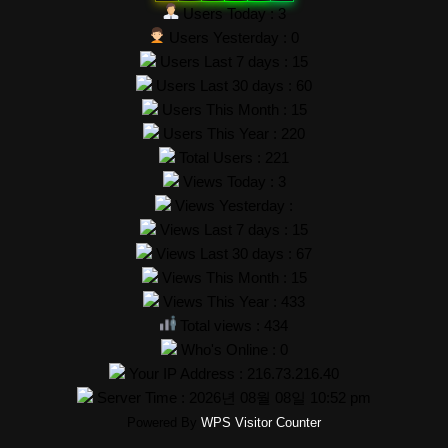
Users Today : 3
Users Yesterday : 0
Users Last 7 days : 15
Users Last 30 days : 60
Users This Month : 15
Users This Year : 220
Total Users : 221
Views Today : 3
Views Yesterday :
Views Last 7 days : 15
Views Last 30 days : 67
Views This Month : 15
Views This Year : 433
Total views : 434
Who's Online : 0
Your IP Address : 216.73.216.40
Server Time : 2026년 08월 08일 10:52 pm
Powered By
WPS Visitor Counter