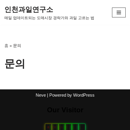
인천과일연구소
콘
매일 업데이트되는 도매시장 경락가와 과일 고르는 법
텐
츠
로
건
홈
»
문의
너
뛰
문의
기
Neve
| Powered by
WordPress
Our Visitor
0
0
0
2
2
1