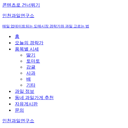
콘텐츠로 건너뛰기
인천과일연구소
매일 업데이트되는 도매시장 경락가와 과일 고르는 법
홈
오늘의 경락가
품목별 시세
딸기
토마토
감귤
사과
배
기타
과일 정보
동네 과일가게 추천
자유게시판
문의
인천과일연구소