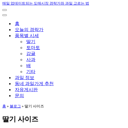
매일 업데이트되는 도매시장 경락가와 과일 고르는 법
내
비
내
게
비
홈
이
게
오늘의 경락가
션
이
품목별 시세
메
션
딸기
뉴
메
토마토
뉴
감귤
사과
배
기타
과일 정보
동네 과일가게 추천
자유게시판
문의
홈
»
블로그
»
딸기 사이즈
딸기 사이즈